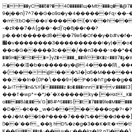
���yC��8�?�40�����1щ�Mt���ą��@7�
�9j��n}7^7��G�o9a�y�4������Fq<��~�}�ƣ�yhͼߝ��;�h�����8y���s'�Bw�3�𝽄 ��mĆiDN�3\?v|
�mtbO���o'�����!(�V��h��
~�zR��7�A{g��-�d}'q�8j��r��?
p�.��t�����d8���79e5�Of��y�b#v�f
׌�v��������3����������!�y|��o����U��97u�W|~��d\���yb�w��[=�f7j^E�����ys���<�|
��o�G�����3c���/��n3���-s��*��ݱ�{;��{�����s�~>%W��N� ��}�j&1L{ S�J`O��8Q7�
�l�6H�j�t��=}yZ�=���_��Ŵ�K�z<��B7�ۇ�W���|�������a����4�O�A /T'���c6���t� 4wM�X5/XH��b�#�gԥ��Ʌ
A���湽�b�x�����y�@.4����陗_���
�(���@���%1�}a6�M����
��.��ln�{0P�\���9=ǰ�P�S�hTg���g����禑dp�a.�ƷIⱆO�B0�ڃC��ߟ7��5sA��
�ڟ!T�n&%Y(�������z �o�:���nnn�ʹ�.v:����E3]�չ �=���>}8�]/-�ד���R�<����֪r
���T�wp*=�*;i�˝�X�����ky�{�Hגt_K���I���n��HM+�e/�v�O?�O����4:�<8=(;��;˓�i��qp{{���i�`[m�<�v�CP|�+�{q6��Pp�$>�����
o��i��8ȃ�;��x'G]�8#^S���S{�t�7��l�9le�M�����gѹi�޺p$#�o];9�otu>�v��|p�Ϲ�.�
�D�~�t��_w�G��]�����og�?<�?
��J�M.��S�P����7���|%����d���]
⍞��`��f_��ɮ hD%�z�g�3��K�R:�+�t
Κ��F��,��s�܀��uy�<:���ks�|I? nTi���\R�,�d� KR/