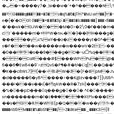
�ٻ�=����y7�܆|e��w�`+�^�����N\?)�p���T�꧞t0����"�Ef�_���K��F���U��\/
��?G����q�����+�3� v�sj%�6�;Ƒ*�MJ.
е�(�'�DG1 0���+�:�8�3p'.���S�lc����r��] ���>
�ʼ��ԝk�GJW�� �M�0>�2\0�f��ž�m��.�ۃ�7��u3���=G�4t�{��F��f���j^�n�7�֥3��9.��jw�_<����ӫ� � �Ȧ�'���
c r`�����m�+^W�nԋ��Ȝ��|H���g�^
�����y,c%wY��z�z����yt�0^��5
s�F����w�����w�w���wV�2I| ~���
�0���s��9���g�O�-uѼ%q���
��CaR���#$���WPrPu�@��Z�
�6��6Ew84�9`>zQvS�P¶�#�Ʉ�L'q[.��Q��%�!X.;�O)?�]�K � /�H�����)FVj6b�������~Ռ��!
�K��c8WLߥ:8<��){7W
�3�(F�BpM�J
�d�����6�y8^����>��K@zv���7]]US6^���s��@�n�%Mi2��]�jl9����1��A
���!���x��ɩ(�҆qAW��R�7zH)��� ��ԁ
�%���pD���q���g� ��� ^E� ����!�
xn�������m�1�Lܰ������XtPlv���En
��s�G�R.�WE(p�Q���w��y <���
����nS6!M��E�%�bSf���/>Z�dKe��i_���K3:{ꃾ