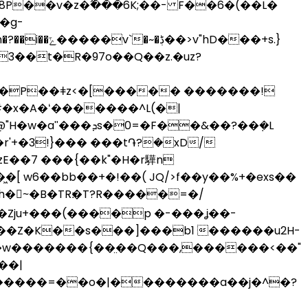
P��v�z�߬���6K;��- F��6�(��L�
�g-
>v"hD���+s.}
r'+�3!}��� ���t֏?�xD/
E� �7 ���{��k"�H�r驊n
͖�[ w6��bb��+
�!��( JQ/>f��y��%+�exs��
?R�����=�/
��Z�K��s���]���b1 ������u2H-
�w�������{��̤��Q���,������<��"
|
>;{�����=��o�|��������a��j�^�?