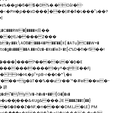
s%��gI�6�$�D%�.�Oǡ!�-
H�p��xD���}���|#�l1�L���"ܪ��?
to�g�s�����A.��n0z�~�Xs�1e3<�t[Հ%D�fI�!5��!
W���+g�ӓT��%��u r��`*�#el��w�-
�/yV�~h�v�+��[G�[�x�