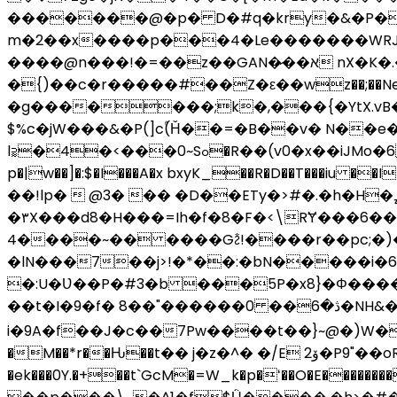
�������@�p� D�#q�kry�&�P��y
m�2��x����p���4�Le�������WRJP#[
����@n���!�=��z��GAN�̷��א nX�K�.��}��4vB �}l�bsa�]�M�'_�q]w�mN�k��|
�{)��c�r�����#��Z�ε��wz��;��Ne,
�g�������;k�,���{�YtX.vB�J9g������I�r���
$%c�jW���&�P(]cۢ(Ȟ��=�B��v� N��e��z%R{�(*��hG@~Ӻ
l⫊�4�<���0~Sߋ�R��(v0�x��iJMo�6 ���k���6{�4�o���rA��κ���򊏼Db�y:��k\A08����4�P��'��[X( �ATu]iC��W+�
p�|w��]�:$�I���A�x bxyK_��R�D��T���iu ��I
��!lp�  @3� �� �D��ETy�>#�.�h�H�ߨ;�"y���g^��L�]��!
�٣X���d8�H���=Ih�f�8�F�<\RɎ���6��P���2�8�5����yK �>>k��^��x�����}���?����L�'�ƥ�E
4����~�� ����Gꫲ!����r��pc;�)�bv)��>�0�� ρe{��7�
�lN���7��j>!�*��:�bN�����i�6d�z�ECZ�nt�:��qؽ$tP�~�b
�:U�Ʋ��P�#3�b ���5P�x8}�Φ���
��t�I�9�f� 8��"������ڎ�6�� 0�NH&�(|�1;a�`k�NϚ�e:�<� :A�x�����x+�tV� 跻
i�9A�f��J�c��7Pw����t��}~@�)W�v5e
�M��*r��Ԋ��t�� j�z�^� �/E ۆ2�P9"��oR���"� dG�:�C�"��u�����vX���q�e�u��j���&4Ug&���ڭE ���Z��t(��}
�ek���0Y.�+��t`GcM�=W_k�p�ʻ��O�E��������.It �D��c F�4 ��,� g�A��;H۔#�oP