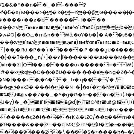
72�&�*��n�
�_�!~���?
�*���)���m�������ߎ���Ww��������ߏ�W���_�����N��������=�sta:��~v�
������>��ǿ�b�����~|�� ��
pf�A^��f噜
��\�V���X�`5���
��A��B��I���Q���)�M#a��7�T�O��b-��.�;O�
j�:Rd �P��\����:�:P �1��gU�4���x
�}��🯗���_n/>]��?]ï�����|��uu���M�
p)ҝh��31]Q l��c���֚��a<�����=�W(
�C��;�6U���� ���e�Nġ�Z�^��}��ρװ@�ѓ�O�M
�vk3� ���l���N-�]�sׂ/��NY�l�O��c��@�
�,6��͖i v��7��_�^�g�G�б~���c�
]���"������@d}jT��C^�r��u�@��\l/I"�����
�����b�i/6� �rq��ʛ�>��t8zP���<4
� �����ς2�!����ғK &�LZC/��q��m�
�:9����&���}z=��q`M3>re!�U��~��i�
9n�t;���9���2�\��6�S�+����h�