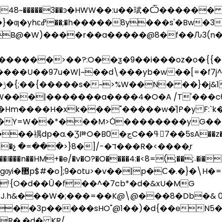
48~�����3��ͽ�HWW��:u��珷�Ѽ������ߚ_����7�
B@�W)����r��a�����@8�f��Ԉ3(n�$n��
�������>��?:O��ƺ�9��i���oz�o�{{�
6|
Hm����H�xk���"�����w�ͧ|P�y F:`k
��Y=W��*���M>Ȯ��������yG�
z�H�-����i��G���1 �g�v��ۤ�Ȼ�w��q���O�:}
}�\H�=��/
ˡ{O�d��Ǔ�f��^�7cb*�d�&xU�MG
J.h&���W�;���=��K@\@���8�Db�&
��3p�����sHO"@1��)�d{��eN5�(�|5�