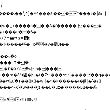
6�������;��\^)�Ŧ^���S:��� *���t�]&љ}
b�+���P� �6�
�&>7 �� S΍t
�����_b�v�׽J1��
ߦ�>
��E�XK&5wn����
2���}!gߦ�
�¿մ�T��K�w {�?�k�����!�jǟ{�'�/
��^~X'�w���jz ���z�'������茚
�z�1�.��y��