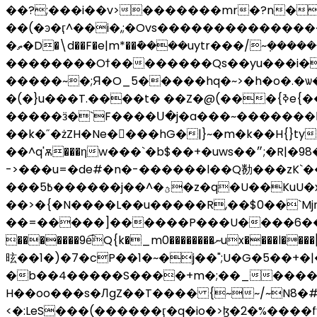
��?;���i��v>�������mr�?n���{��ػ����):�=�������5� ��awt�N^���&�$.
��(�ͽ�ӷ^��i�,;�Ovs���������������
�ތ�D�\d��F�e|m*��݇����uytr���/~ܼ��������s��~> �����h�>�||�v{y?-
��������Oϯ��������Qs��yu���i�
�����~�;Я�O_5�����hq�~>�h�o�.�ѡ
�(�}u���T.����t� ��Z�@(���{ߢe{��@=\o>Z��~3��ŏ��ūn���n���b��
�����ӟ�`F����Ս�j�a���~�������
��k�˝�żZH�Ne�󫳓���hG�|}~�m�k��H{}tyt�N��ݫo�ӾZ�~��z����p��������'�̓z�)������s7�
->���u=�de#�n�-������l��Q勌���zK`���J
���߿5������j��^�ؿ�z�q�U��KuU�x��rEc�$�;��u��9�����,M����y��8�R�GM�QL��\�_���k��>���?@C|
��>�{�N����L��u�����R,��$0��`Mjռ{�rm��p׿
��=�����]������P���U����6��W
�������9e͡Q{k�_m0��������ނux����l����[�Ϸ�&��S$������Q��SdIT��$�]�:�4�8�(��ݷ4�|z����C��$�+JI�O�d��!jK�q�
昡��1�)�7�cP��1�~�j��";U�G�5��+
�b��4�����S����+m�;��_����
H��oo���s�ЛgZ��T���� {~~/~N8�#
<�:LeS���(������ӷ�q�io�>ɮ�2�%����