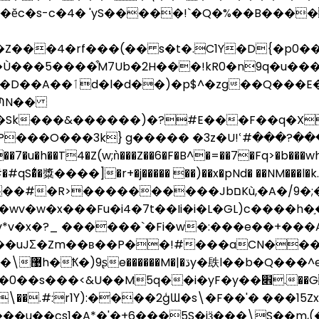
�ӗc�s-c�4� 'yS�����!`�Q�%��B���
��4�rf���(�� s�t�.C1Y�D{�p0������
���5����͒M7Ub�2H���!kR0�n9q�u���
ύV����4���>���(��K[BPa����D��A��ٲd�l�d��)�p$^�
N]ՊN��
~H��Sk���&������)�?#E���F��q�X
���O���3k} g����� �3z�U!ՙ#���?��
�h��T4�Z(w;ǹ���Z��6�F�B^�=��7�Fq>�b���w
�䊢����]�r+�j����� ��)��x�pNd� ��NM���l�k.2��jJ��t �
��������JbםKù,�A�/9�;�1��~�1��!
u��wv�w�x���Fu�i4�7t��Ii�i�L�GL)c�
v*v�x�?_ ������`�Fi�
w�:���e��+���
�uJƩ�Zm��ʙ��P��!#���aCN���k]
��s�F\��.#:r1Ү):����2ģƜ�s\�F��'� �
�u��cs1�A*�'�+6���5S�jӟ���\S��m,(�