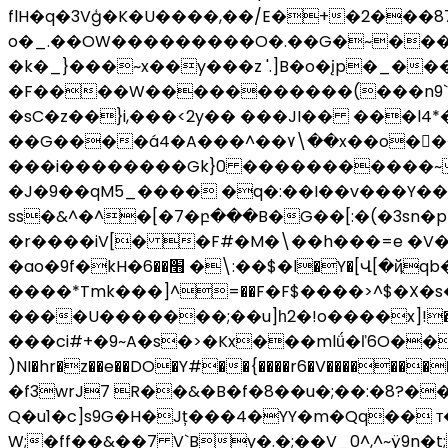
flH�q�3Vģ�K�U����,��/E�+�2���8
o�_.��OW���������O�.��G�~���f�5�e/M���>��:k�~~n��ĝG�����j���
�k�_}���~x��y���z '.]B�o�įp�_�
�F����W�����������(���n9`s��.ػy|7�E�V��r�Z��(<���^o`L#��6{p�ܵ�b�Rl�8N&3~dH1��.w���
�sC�z��}i,���<2y�� ���JI�� ���l4*�w#O]��Oݑ�m&n��Wå;�oY�b�}� A��s8�Kz��
��G����á4�A���^��۷\��x��o��ٰ���;v�"
���i��������Gk}0 �����������~]��
�J�9��qM5_���� �q�:��I��v���Y��
ss�&^�^�[�7�բ���B�G��[:�(�3sn�
�r����iV[� �F#�M�\��h���=e �V�#��xkq
�ao�9f�kH�׫��6 �\:��$�l�Y�[Վ[�ҋqb�N�|���z:�;�^��_b�:q���/� /
����*Tmk���]^=��F�F$����>^$�X�s��g
����U�������;��u]һ2�!o����x]!��%
���ci#+�9~A�s�>�Kx���mlǘ�ľ6O��J�y)�_�
)NI�hr�z��e��DO�Y#��{����r6�V����
�f3wrJ7 R��&�B�f�8��u�;��:�8?�
Q�u1�c]s9G�H�Jț���4�YY�m�Qq�� т
W;�ff��&��7 V`By�.�;��V_0^,^~ÿ