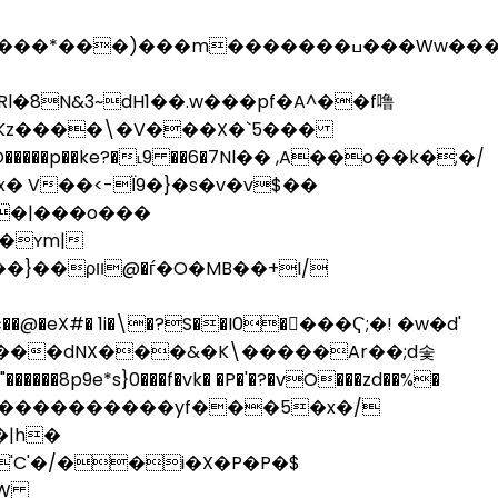
���p��w��~�;���s~��v��v��M`Cx�n a�������
����p��ke?�˪9 ��6�7Nl�� ,A��o��k�;�/
� V��<-Ї9�}�s�v�v$��
��|���o���
�ʏm|
B��+I/
eX#� 1i�\�?S��I0��ٌ��Ҁ;�! �w�d'
d(J����dNX���&�K\�����Ar��;d솣
�8p9e*s}0���f�vk� �P�'�?�vO���zd��%�
�n>�������������yf���5�x�/
�|h�
'C'�/��i�X�P�P�$
~�W