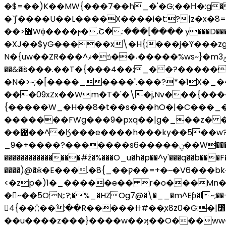
�$=��)K��MW{���7��h_�'�G;��Η�:g��o
�`j'����U��L����X����i�t:?|z�x�
��>޽Wϕ����ϝ�.Շ�.:���[���� y���D����냦��޼�r]|
�XJ��$yG�����x\�H{;���j�ܿY���zg�����������{�K��������ڧWg��gw_nv.�Z��Mo�
N�{uw��ZR���^ݿ�ޥ��˓�����%ws~}�mݼ3.�Ϥnr~�U�$y���n_x�����$�'߿��� ^8٬�O��{����+g���E������/
��&�ܿis���.��T�{���4��;_��?�������7���t�y��� ���`l�z�'
�N�>~;�[����_����'.���?*�1X�
���09xZx��Wm�T�'�\�j,Nv���{����
{��
���W_�H��8�t��s���hO�|�C���_�5�gӺ�^�\��^����n�b��
�������FWg���9�pxq��|g�_��z� �
��޳��^�Ӄ���e����h���ky��5��w?���;�z2�)~h~��^=�^������&�w��c��"��ݿ9y��^?�4�=G9:Ӣ���Tn>-
_9�+����?�������s6�����ݧ��W���Ӎf� m;��|������?�����"�~�y9z�?G�⯯/?
���������������#ź�%���O_u�h�p��^y'���q��b���
����)@�ӝ�E���.�8{_��ק��=+�~�V6���bk�axu���'���=_�:�Dz��[G� �����i�����"����^�}������S��]�~
<�zp�)1�_�����e�� r�o���Mn�d
�~��5ON;:?;�%_�HZOg7@�\�__�m^Eƥ�l~;��-�G
񏞾4{��;';��߮:��R�����ߚ#��֢x8z0�G:�|׸�c<7���ϝ�t4 _��~Q������������ׁ��J}��c���y��V.��?^�gp=�8=�z߾���͑i(]�}
��u����z���}����w��ϗ��O���ww���Zծ