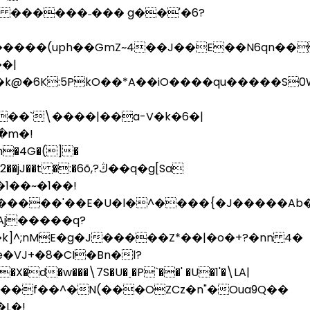
� ������˗��� g��'�6?
(uph��GmZ~4��J��E��N6qn����$�,>7
�|
zg��Q���E�k@�6K:5PkO
��*A��iO����qu�����S0W
��`\����|��a-V�k�6�|
�m�!
h�4G�(]�
:�6õ,?ڭ��q�g[Sa
���h�֣�����'��E�U�l�^����{�J�����
Aj�����q?
^;nME�g�J�����Z*��|�o�+?�nn 4�
��15Zx��f��^�N(���OZCz�n"�Oua9Q��
L�!