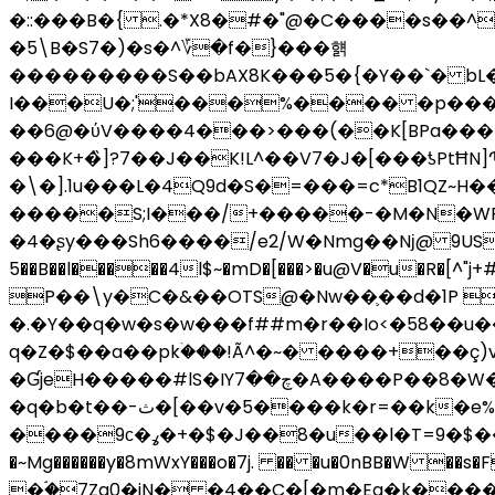
�::���B�{ .�*X8�#�"@�C����s��^
�5\B�S7�)�s�^؆�f�}���햵
���������S��bAX8K���5�{�Y��`� bL�Z�
I���U�;'���%���� �p���Ù
��6@�
���K+�̏]?7��J��K!L^��V7�J�[���ƾPtĦ
�\�].1u���L�4Q9d�S�=���=c*B1QZ
�����S;I���/+�����-�M�N�WP
�4�ʂy���Sh6����/e2/W�Nmg��Nј@ 9US��7�u
5��B��l�����4l$~�mD�[���>�u@V�u�R�[^"j+#�#qS�͛
P��\y�C�&��OTS@�Nw��֛��d�1P ��#�R>��
�.�Y��q�w�s�w���f##m�r��Io<�58��
q�Z�$��a��pkۛ���!Ã^�~� ����+��ç)
�ƓjeH�����#lS�IYچ��7�A
����P��8�W�
�q�b�t��-ث�[��v�5����k�r=��k�e%�\޹h�Ҟ�)9ʂe������M�|�ڌy�镻l��b�Q���^e�VJ+�8�CI�Bn�l?
����9с�ߩ�+�$�J��8�u��l�T=9�$��0��s���<&U��M5q��i�yF�y��׎.��G�X�d�w���\7S�U�˰�P`��' �U�1'�\LA|
�~Mg������y�8mWxY���o�7j. �� �u�0nBB�W 
�ۘ�7Zg0�jN� �4��C�[�m�Ea�k�����