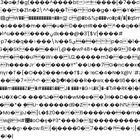
3�a�;f�g(����^����bt >����[�7��c8
�� t�Z1n�2
\^^�j�̫�Ť� d��g�>��Y�
鑱 gW
�����������n��n꺑 c@�b&%p���vo�p�/�[�qSm�?��i��ݻ�����v`�~�ڋ��
�1��P��ǂz<�[����� �������!
��h����Jr`�� ����Y*"��U��7G�nc��x�
T�{�O��2���n��T$J � !eC�4�N�X@V :#z
7=^<͂-��ֆ�I�|i��R��wx;���S6��L�
��Z��#����S�� J� ���+�G>L�K}�~�ЂR�RK�|�h�~ٓ�B�TR׃�T
u+���(����p �-���ʝ��-
r��*� ܷ�U-������d9�Z+��K�.��hȋ%
l�Mo�pJ�}L�$Z0���6����v����m
@H#೴�oO�ȩ�P3*���3�탋�����������
�I;;��g>��ow.6{�j����0�7��O�?��