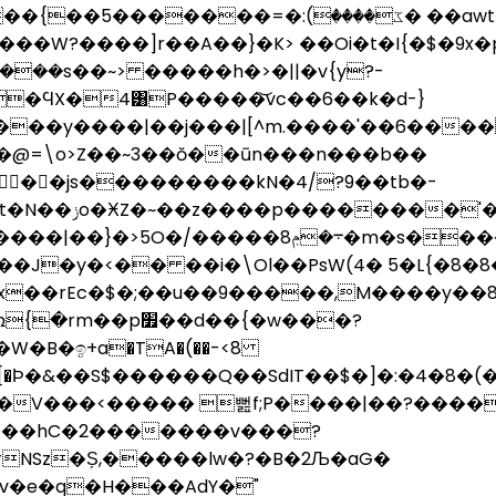
^=��<<]��V�^:ݳ�}
��W?����]r��A��}�K> ��Oi�t�I{�$�9x�
�ϤX�4͸P�����͝vc��6��k�d-}
���y����|��j���|[^m.����'��6����
��js���������kN�4/?9��tb�-
wwL��5 %s�|
�y�<�� ��i�\Ol��PsW(4� 5�L{�8�8�"k���
��d��{�w���?
�B�ඉ+a�TA�(��-<8
�|�V���<����� 뻞f;P����|��?����
��hC�2�������v���?
NSz�S̗,�����lw�?�B�2Љ�aG�
fv�e�q�H���AdY�"