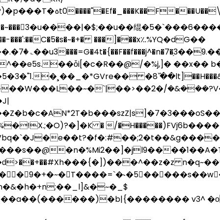
w��]�-�~���3�u����|�$;��u��绲�5�`���
8����-���':��C�5�s�~�+� ���]���x؉%YQ�dG��
��~����
��e5s.��ȱi[�c�R��@/�%j,]� ��x�� 
�3�"1.�¸��_�*GVre�
� �8߰ ��lt]��H��
�W���L��~�`|��>��2�݁/�&���?V� F
J|
b�c�AN*2T�b���szZ|s]�7�3���oS����
Vbq�`�J�e��t?�f�:#��;2�t��&g���
�T��m�׉�*3��f�7���^{������q�����V�T1��2�*U��ك�}8��`L��)5�x�M��*J
>��+��#Xh���{�])���^��z�z n�q~��9
�9�+�~�T����=`�˞�5�����s��wْ�
�&�h�+n;��_l]&�~�_$
a��(������)�b|{�������� v3^ �ο n#