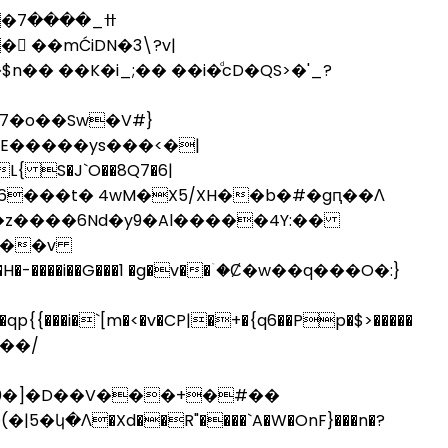
 ��K�i_;�� ��i�ͩcD�QS>�'_?
7�o��Sw�V#}
�z����6Nd�y9�Al�����4Y:��
���v
 0�]�D��V���+�#��
կ�Ʌ�Xd��R"����`A�W�OnF}���n�?