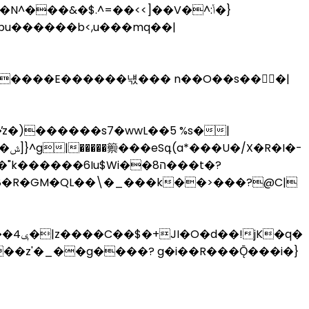
pu������b<,u���mq��|
����E������냯��� n��O��s��񚣶�|
��^q'ѫ���ηw���`�b$��+�uws��״;�R|�98����|��}�>5O�/�����8܋�ݦ�m�s����ݜ]
}^g|�����籞���eSգ(a*���U�/X�R�I�-
���6Iu$Wi��8ה���t�?
��z'�_��g����? g�i��R���Ǭ���i�}