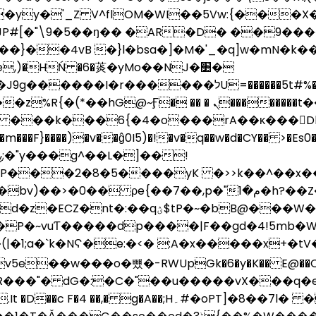
y�'_Z V^flOM�WI��5Vw:{���X�
�"\9�5��ŋ�� �AR�D� ��9����<�P
)�HŃ �6�菼�yMo��NJ�׺�
���לU=������5t#%�,�C���RW�[����H旦��
� �� � ܢ��������t���Ԩ|J���� Z���
�m���F}����)�v��ĝ0I5)�!�v�q��w�d�CY�� >�Es0�
�,p�"م�1�h?��Z������i����I�y^�qE��Fj
B@���W��H�HL�p"+pB~r��t�*\�x
�P�~v
uƬ�����dp����|F��gd�4!5mb�
��w���o�뻈�- RWUpGk�6�y�K�� E@��Q�d"
T]�8��7l� ��S�B��Z�NF;�n���!�DM.LJ�LE) PM