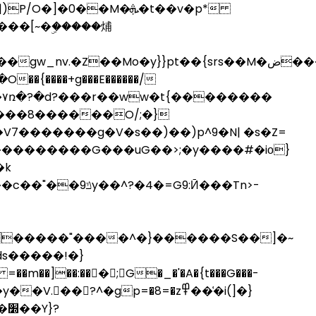
�0��M�ܞ�t��v�p*
���[~�ۣ�����烳
���8������O/;�}
7�������g�V�s��)��)p^9�N| �s�Z=
�k
ds�����!�}
 =��m��]��:���;G�_�'�A�{t���G���-
?