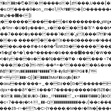
��ϧ�ޫC�3�.����o�{z���,U���{�|)P/O�]
8=�s.O ����9�on_m�ο\Ϟ?��O�{O������
y}}pt��{srs��M�ض���o�o����Y[sQ�A��n|w��������º�_����~vvG����''�w�/ޫ
ڧ Ӽ���l7�٧�ױռ�?�d?���r��ww�t{��������
_���v� ����}���X���d����w�!��
I��u���#�44�R�*IͫoWZG��������ͅ�V
;��׹���/�W����������G���uG��>;�y����#�iо}
t�ty���o���ǋ���Ɏ� >��;��� <7
F�f=y���~Q}]�����3MoF�koq�x}�k?
px+���Ƌ^'� X���T7����p����B�|5Z8�
�; ���y}�|:�U�O~(��o_!?������'_x=����!8���Q{�ӧO
~r>� %�C>|Y����;�M��r�11N�[����׽��Y}