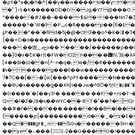
�pY�*e�ɟ�ň�^{��y��w����a��y �A
�"`)<Ƚ�K�����DD�tr�Jg,�YT@���O 
*����'�#Z��~����>$&�<���Nn7�3
�����?�`W�1 �Pݔc�8����p��(6�E��s���8�m�:��u�0��ҿHR��� ^��q��3��t�R�97o��Q��z.�uz?
ۇP��;�*��`�6d�5j�@�C3��o^�K�湪�3�1^u�������ڼdx���@�3Ҭ$V[����#
{��=D�a����������������������p7�d�q��>���\Iv��ې5��p�o
���.��㿇_ڃޗo�� �� ��/������p��G�j�SK�����H\@��wP48+���@�9)8�#�x�A�ʻ�������^L(�|
��}0�x�ՇK�r|t�FW�O2n���.�݌ňL'3b�ARn��i�u?�Wv�� U2,�����m3��a�܃@"H�w�aʺ���ܕs�0=�F��&��?��݂�L
[4��Bi�|o� �n[^-n�q�, le�/�R�����
�ϟ�����g���i1��w������'����myr�
7ٛ�7C��[�>�{w{���^pPF�����N�������
��BU�x����;�g��XN}I��Jw�^6Ȏ�뱟I�c�� "����m���
�D����`�(��y3!� ��� �� ��F�=rs�T~�U�X�C� ���%נ��N�wM�e��)H��D����Zj
Qn�1�Z�JB�s��WYC�� BT�"��?�]Q
��#�f�;�����;�����1��8�ĺ��
(�����p{���������d��_� z�E�w
��Q����gF�_n~��5Gҷ�������3H>
��yx'�ޅ.���{|~2��G���O�!�����!�|