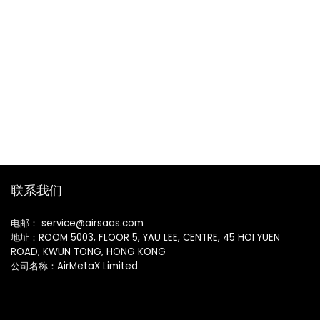
联系我们
电邮： service@airsaas.com
地址：ROOM 5003, FLOOR 5, YAU LEE, CENTRE, 45 HOI YUEN
ROAD, KWUN TONG, HONG KONG
公司名称：AirMetaX Limited