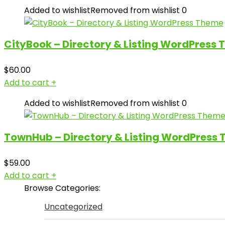
Added to wishlist
Removed from wishlist
0
CityBook – Directory & Listing WordPress
$
60.00
Add to cart
+
Added to wishlist
Removed from wishlist
0
TownHub – Directory & Listing WordPress
$
59.00
Add to cart
+
Browse Categories:
Uncategorized