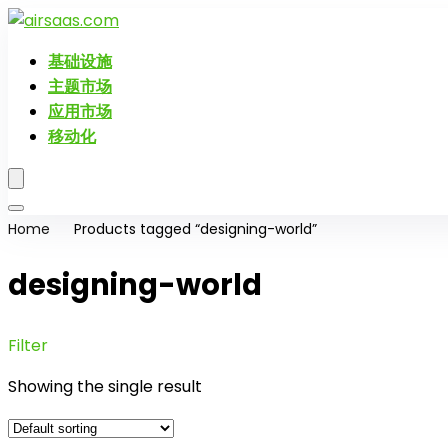
基础设施
主题市场
应用市场
移动化
Home
Products tagged “designing-world”
designing-world
Filter
Showing the single result