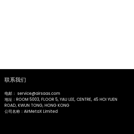
联系我们
电邮： service@airsaas.com
地址：ROOM 5003, FLOOR 5, YAU LEE, CENTRE, 45 HOI YUEN
ROAD, KWUN TONG, HONG KONG
公司名称：AirMetaX Limited