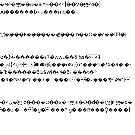
pu������b<,u���mq��|
����E������냯��� n��O��s��񚣶�|
��^q'ѫ���ηw���`�b$��+�uws��״;�R|�98����|��}�>5O�/�����8܋�ݦ�m�s����ݜ]
}^g|�����籞���eSգ(a*���U�/X�R�I�-
���6Iu$Wi��8ה���t�?
��z'�_��g����? g�i��R���Ǭ���i�}