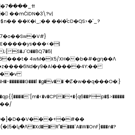
 ��K�i_;�� ��i�ͩcD�QS>�'_?
7�o��Sw�V#}
�z����6Nd�y9�Al�����4Y:��
���v
 0�]�D��V���+�#��
կ�Ʌ�Xd��R"����`A�W�OnF}���n�?