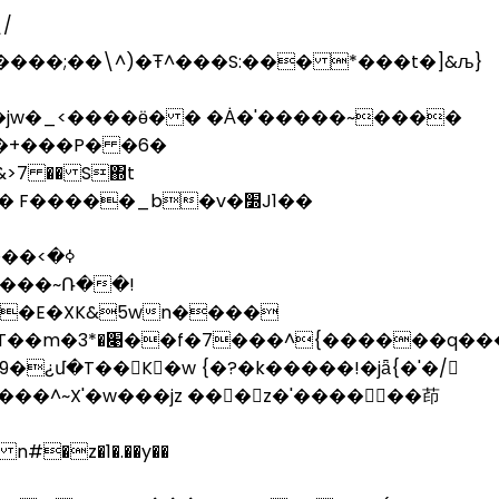
6�������;��\^)�Ŧ^���S:��� *���t�]&љ}
b�+���P� �6�
�&>7 �� S΍t
�����_b�v�׽J1��
ߦ�>
��E�XK&5wn����
2���}!gߦ�
�¿մ�T��K�w {�?�k�����!�jǟ{�'�/
��^~X'�w���jz ���z�'������茚
�z�1�.��y��