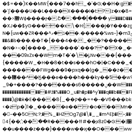
�$=��)K��MW{���7��h_�'�G;��Η�:g��o
�`j'����U��L����X����i�t:?|z�x�
��>޽Wϕ����ϝ�.Շ�.:���[���� y���D����냦��޼�r]|
�XJ��$yG�����x\�H{;���j�ܿY���zg�����������{�K��������ڧWg��gw_nv.�Z��Mo�
N�{uw��ZR���^ݿ�ޥ��˓�����%ws~}�mݼ3.�Ϥnr~�U�$y���n_x�����$�'߿��� ^8٬�O��{����+g���E������/
��&�ܿis���.��T�{���4��;_��?�������7���t�y��� ���`l�z�'
�N�>~;�[����_����'.���?*�1X�
���09xZx��Wm�T�'�\�j,Nv���{����
{��
���W_�H��8�t��s���hO�|�C���_�5�gӺ�^�\��^����n�b��
�������FWg���9�pxq��|g�_��z� �
��޳��^�Ӄ���e����h���ky��5��w?���;�z2�)~h~��^=�^������&�w��c��"��ݿ9y��^?�4�=G9:Ӣ���Tn>-
_9�+����?�������s6�����ݧ��W���Ӎf� m;��|������?�����"�~�y9z�?G�⯯/?
���������������#ź�%���O_u�h�p��^y'���q��b���
����)@�ӝ�E���.�8{_��ק��=+�~�V6���bk�axu���'���=_�:�Dz��[G� �����i�����"����^�}������S��]�~
<�zp�)1�_�����e�� r�o���Mn�d
�~��5ON;:?;�%_�HZOg7@�\�__�m^Eƥ�l~;��-�G
񏞾4{��;';��߮:��R�����ߚ#��֢x8z0�G:�|׸�c<7���ϝ�t4 _��~Q������������ׁ��J}��c���y��V.��?^�gp=�8=�z߾���͑i(]�}
��u����z���}����w��ϗ��O���ww���Zծ