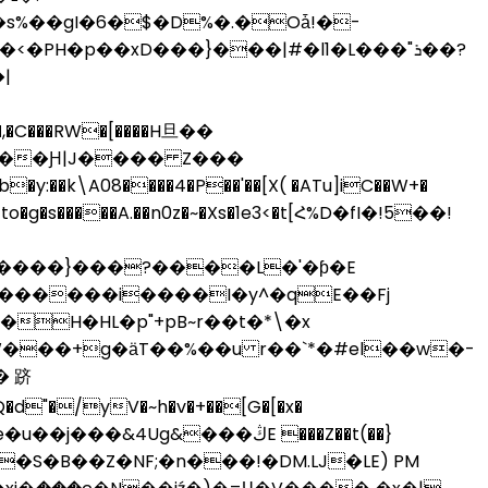
s%��gI�6�$�D%�.�Oǡ!�-
H�p��xD���}���|#�l1�L���"ܪ��?
to�g�s�����A.��n0z�~�Xs�1e3<�t[Հ%D�fI�!5��!
W���+g�ӓT��%��u r��`*�#el��w�-
�/yV�~h�v�+��[G�[�x�