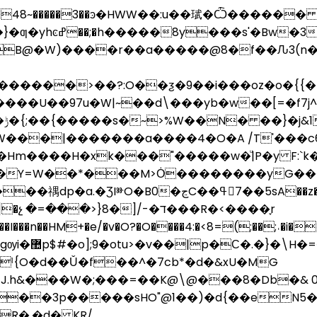
48~�����3��ͽ�HWW��:u��珷�Ѽ������ߚ_����7�
B@�W)����r��a�����@8�f��Ԉ3(n�$n��
�������>��?:O��ƺ�9��i���oz�o�{{�
6|
Hm����H�xk���"�����w�ͧ|P�y F:`k
��Y=W��*���M>Ȯ��������yG�
z�H�-����i��G���1 �g�v��ۤ�Ȼ�w��q���O�:}
}�\H�=��/
ˡ{O�d��Ǔ�f��^�7cb*�d�&xU�MG
J.h&���W�;���=��K@\@���8�Db�&
��3p�����sHO"@1��)�d{��eN5�(�|5�