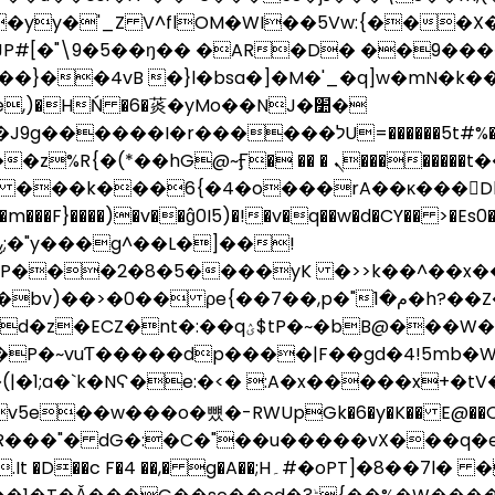
y�'_Z V^flOM�WI��5Vw:{���X�
�"\9�5��ŋ�� �AR�D� ��9����<�P
)�HŃ �6�菼�yMo��NJ�׺�
���לU=������5t#%�,�C���RW�[����H旦��
� �� � ܢ��������t���Ԩ|J���� Z���
�m���F}����)�v��ĝ0I5)�!�v�q��w�d�CY�� >�Es0�
�,p�"م�1�h?��Z������i����I�y^�qE��Fj
B@���W��H�HL�p"+pB~r��t�*\�x
�P�~v
uƬ�����dp����|F��gd�4!5mb�
��w���o�뻈�- RWUpGk�6�y�K�� E@��Q�d"
T]�8��7l� ��S�B��Z�NF;�n���!�DM.LJ�LE) PM