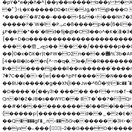
�pY�*e�ɟ�ň�^{��y��w����a��y �A
�"`)<Ƚ�K�����DD�tr�Jg,�YT@���O 
*����'�#Z��~����>$&�<���Nn7�3
�����?�`W�1 �Pݔc�8����p��(6�E��s���8�m�:��u�0��ҿHR��� ^��q��3��t�R�97o��Q��z.�uz?
ۇP��;�*��`�6d�5j�@�C3��o^�K�湪�3�1^u�������ڼdx���@�3Ҭ$V[����#
{��=D�a����������������������p7�d�q��>���\Iv��ې5��p�o
���.��㿇_ڃޗo�� �� ��/������p��G�j�SK�����H\@��wP48+���@�9)8�#�x�A�ʻ�������^L(�|
��}0�x�ՇK�r|t�FW�O2n���.�݌ňL'3b�ARn��i�u?�Wv�� U2,�����m3��a�܃@"H�w�aʺ���ܕs�0=�F��&��?��݂�L
[4��Bi�|o� �n[^-n�q�, le�/�R�����
�ϟ�����g���i1��w������'����myr�
7ٛ�7C��[�>�{w{���^pPF�����N�������
��BU�x����;�g��XN}I��Jw�^6Ȏ�뱟I�c�� "����m���
�D����`�(��y3!� ��� �� ��F�=rs�T~�U�X�C� ���%נ��N�wM�e��)H��D����Zj
Qn�1�Z�JB�s��WYC�� BT�"��?�]Q
��#�f�;�����;�����1��8�ĺ��
(�����p{���������d��_� z�E�w
��Q����gF�_n~��5Gҷ�������3H>
��yx'�ޅ.���{|~2��G���O�!�����!�|