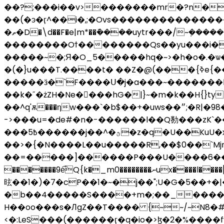
��?;���i��v>�������mr�?n���{��ػ����):�=�������5� ��awt�N^���&�$.
��(�ͽ�ӷ^��i�,;�Ovs���������������
�ތ�D�\d��F�e|m*��݇����uytr���/~ܼ��������s��~> �����h�>�||�v{y?-
��������Oϯ��������Qs��yu���i�
�����~�;Я�O_5�����hq�~>�h�o�.�ѡ
�(�}u���T.����t� ��Z�@(���{ߢe{��@=\o>Z��~3��ŏ��ūn���n���b��
�����ӟ�`F����Ս�j�a���~�������
��k�˝�żZH�Ne�󫳓���hG�|}~�m�k��H{}tyt�N��ݫo�ӾZ�~��z����p��������'�̓z�)������s7�
->���u=�de#�n�-������l��Q勌���zK`���J
���߿5������j��^�ؿ�z�q�U��KuU�x��rEc�$�;��u��9�����,M����y��8�R�GM�QL��\�_���k��>���?@C|
��>�{�N����L��u�����R,��$0��`Mjռ{�rm��p׿
��=�����]������P���U����6��W
�������9e͡Q{k�_m0��������ނux����l����[�Ϸ�&��S$������Q��SdIT��$�]�:�4�8�(��ݷ4�|z����C��$�+JI�O�d��!jK�q�
昡��1�)�7�cP��1�~�j��";U�G�5��+
�b��4�����S����+m�;��_����
H��oo���s�ЛgZ��T���� {~~/~N8�#
<�:LeS���(������ӷ�q�io�>ɮ�2�%����