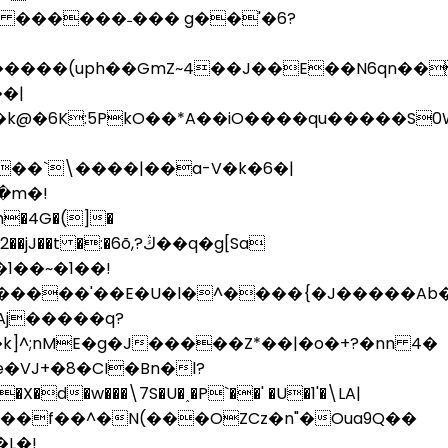
� ������˗��� g��'�6?
(uph��GmZ~4��J��E��N6qn����$�,>7
�|
zg��Q���E�k@�6K:5PkO
��*A��iO����qu�����S0W
��`\����|��a-V�k�6�|
�m�!
h�4G�(]�
:�6õ,?ڭ��q�g[Sa
���h�֣�����'��E�U�l�^����{�J�����
Aj�����q?
^;nME�g�J�����Z*��|�o�+?�nn 4�
��15Zx��f��^�N(���OZCz�n"�Oua9Q��
L�!