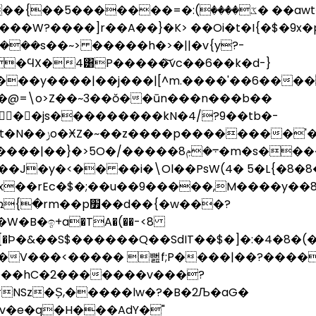
^=��<<]��V�^:ݳ�}
��W?����]r��A��}�K> ��Oi�t�I{�$�9x�
�ϤX�4͸P�����͝vc��6��k�d-}
���y����|��j���|[^m.����'��6����
��js���������kN�4/?9��tb�-
wwL��5 %s�|
�y�<�� ��i�\Ol��PsW(4� 5�L{�8�8�"k���
��d��{�w���?
�B�ඉ+a�TA�(��-<8
�|�V���<����� 뻞f;P����|��?����
��hC�2�������v���?
NSz�S̗,�����lw�?�B�2Љ�aG�
fv�e�q�H���AdY�"