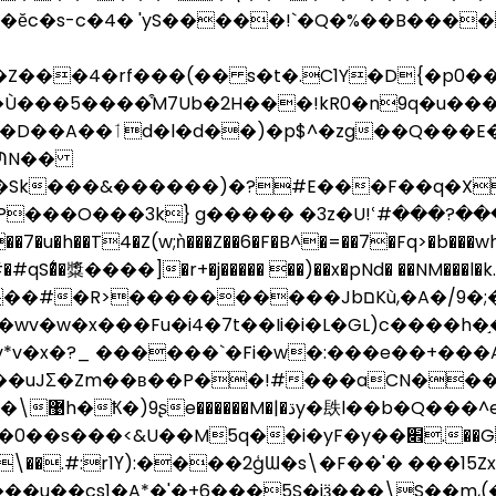
�ӗc�s-c�4� 'yS�����!`�Q�%��B���
��4�rf���(�� s�t�.C1Y�D{�p0������
���5����͒M7Ub�2H���!kR0�n9q�u���
ύV����4���>���(��K[BPa����D��A��ٲd�l�d��)�p$^�
N]ՊN��
~H��Sk���&������)�?#E���F��q�X
���O���3k} g����� �3z�U!ՙ#���?��
�h��T4�Z(w;ǹ���Z��6�F�B^�=��7�Fq>�b���w
�䊢����]�r+�j����� ��)��x�pNd� ��NM���l�k.2��jJ��t �
��������JbםKù,�A�/9�;�1��~�1��!
u��wv�w�x���Fu�i4�7t��Ii�i�L�GL)c�
v*v�x�?_ ������`�Fi�
w�:���e��+���
�uJƩ�Zm��ʙ��P��!#���aCN���k]
��s�F\��.#:r1Ү):����2ģƜ�s\�F��'� �
�u��cs1�A*�'�+6���5S�jӟ���\S��m,(�