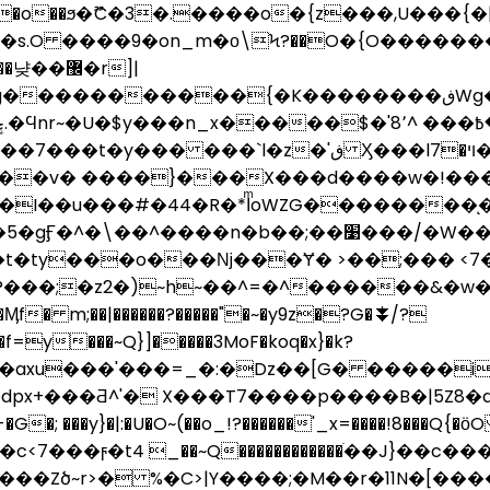
��ϧ�ޫC�3�.����o�{z���,U���{�|)P/O�]
8=�s.O ����9�on_m�ο\Ϟ?��O�{O������
y}}pt��{srs��M�ض���o�o����Y[sQ�A��n|w��������º�_����~vvG����''�w�/ޫ
ڧ Ӽ���l7�٧�ױռ�?�d?���r��ww�t{��������
_���v� ����}���X���d����w�!��
I��u���#�44�R�*IͫoWZG��������ͅ�V
;��׹���/�W����������G���uG��>;�y����#�iо}
t�ty���o���ǋ���Ɏ� >��;��� <7
F�f=y���~Q}]�����3MoF�koq�x}�k?
px+���Ƌ^'� X���T7����p����B�|5Z8�
�; ���y}�|:�U�O~(��o_!?������'_x=����!8���Q{�ӧO
~r>� %�C>|Y����;�M��r�11N�[����׽��Y}