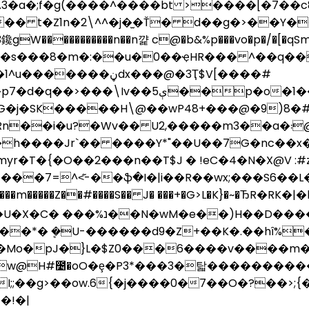
3�a�;f�g(����^����bt >����[�7��c8
�� t�Z1n�2
\^^�j�̫�Ť� d��g�>��Y�
鑱 gW
�����������n��n꺑 c@�b&%p���vo�p�/�[�qSm�?��i��ݻ�����v`�~�ڋ��
�1��P��ǂz<�[����� �������!
��h����Jr`�� ����Y*"��U��7G�nc��x�
T�{�O��2���n��T$J � !eC�4�N�X@V :#z
7=^<͂-��ֆ�I�|i��R��wx;���S6��L�
��Z��#����S�� J� ���+�G>L�K}�~�ЂR�RK�|�h�~ٓ�B�TR׃�T
u+���(����p �-���ʝ��-
r��*� ܷ�U-������d9�Z+��K�.��hȋ%
l�Mo�pJ�}L�$Z0���6����v����m
@H#೴�oO�ȩ�P3*���3�탋�����������
�I;;��g>��ow.6{�j����0�7��O�?��