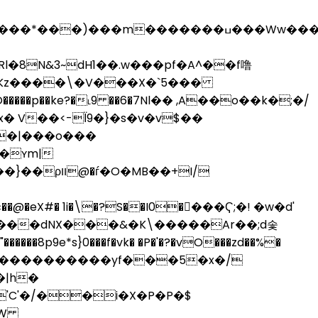
���p��w��~�;���s~��v��v��M`Cx�n a�������
����p��ke?�˪9 ��6�7Nl�� ,A��o��k�;�/
� V��<-Ї9�}�s�v�v$��
��|���o���
�ʏm|
B��+I/
eX#� 1i�\�?S��I0��ٌ��Ҁ;�! �w�d'
d(J����dNX���&�K\�����Ar��;d솣
�8p9e*s}0���f�vk� �P�'�?�vO���zd��%�
�n>�������������yf���5�x�/
�|h�
'C'�/��i�X�P�P�$
~�W