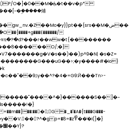
�0��M�ܞ�t��v�p*
���[~�ۣ�����烳
���8������O/;�}
7�������g�V�s��)��)p^9�N| �s�Z=
�k
ds�����!�}
 =��m��]��:���;G�_�'�A�{t���G���-
?