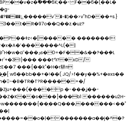
P��v�z�߬���6K;��- F��6�(��L�
�g-
>v"hD���+s.}
r'+�3!}��� ���t֏?�xD/
E� �7 ���{��k"�H�r驊n
͖�[ w6��bb��+
�!��( JQ/>f��y��%+�exs��
?R�����=�/
��Z�K��s���]���b1 ������u2H-
�w�������{��̤��Q���,������<��"
|
>;{�����=��o�|��������a��j�^�?