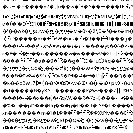
�ٻ�=����y7�܆|e��w�`+�^�����N\?)�p���T�꧞t0����"�Ef�_���K��F���U��\/
��?G����q�����+�3� v�sj%�6�;Ƒ*�MJ.
е�(�'�DG1 0���+�:�8�3p'.���S�lc����r��] ���>
�ʼ��ԝk�GJW�� �M�0>�2\0�f��ž�m��.�ۃ�7��u3���=G�4t�{��F��f���j^�n�7�֥3��9.��jw�_<����ӫ� � �Ȧ�'���
c r`�����m�+^W�nԋ��Ȝ��|H���g�^
�����y,c%wY��z�z����yt�0^��5
s�F����w�����w�w���wV�2I| ~���
�0���s��9���g�O�-uѼ%q���
��CaR���#$���WPrPu�@��Z�
�6��6Ew84�9`>zQvS�P¶�#�Ʉ�L'q[.��Q��%�!X.;�O)?�]�K � /�H�����)FVj6b�������~Ռ��!
�K��c8WLߥ:8<��){7W
�3�(F�BpM�J
�d�����6�y8^����>��K@zv���7]]US6^���s��@�n�%Mi2��]�jl9����1��A
���!���x��ɩ(�҆qAW��R�7zH)��� ��ԁ
�%���pD���q���g� ��� ^E� ����!�
xn�������m�1�Lܰ������XtPlv���En
��s�G�R.�WE(p�Q���w��y <���
����nS6!M��E�%�bSf���/>Z�dKe��i_���K3:{ꃾ