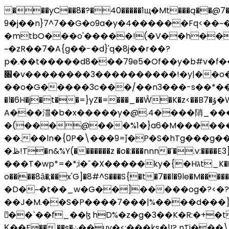
���yC��8�?�40�����1щ�Mt���ą��@7�
�9j��n}7^7��G�o9a�y�4������Fq<��~�}�ƣ�yhͼߝ��;�h�����8y���s'�Bw�3�𝽄 ��mĆiDN�3\?v|
�mtbO���o'�����!(�V��h��
~�zR��7�A{g��-�d}'q�8j��r��?
p�.��t�����d8���79e5�Of��y�b#v�f
׌�v��������3����������!�y|��o����U��97u�W|~��d\���yb�w��[=�f7j^E�����ys���<�|
��o�G�����3c���/��n3���-s��*��ݱ�{;��{�����s�~>%W��N� ��}�j&1L{ S�J`O��8Q7�
�l�6H�j�t��=}yZ�=���_��Ŵ�K�z<��B7�ۇ�W���|�������a����4�O�A /T'���c6���t� 4wM�X5/XH��b�#�gԥ��Ʌ
A���湽�b�x�����y�@.4����陗_���
�(���@���%1�}a6�M����
��.��ln�{0P�\���9=ǰ�P�S�hTg���g����禑dp�a.�ƷIⱆO�B0�ڃC��ߟ7��5sA��
�ڟ!T�n&%Y(�������z �o�:���nnn�ʹ�.v:����E3]�չ �=���>}8�]/-�ד���R�<����֪r
���T�wp*=�*;i�˝�X�����ky�{�Hגt_K���I���n��HM+�e/�v�O?�O����4:�<8=(;��;˓�i��qp{{���i�`[m�<�v�CP|�+�{q6��Pp�$>�����
o��i��8ȃ�;��x'G]�8#^S���S{�t�7��l�9le�M�����gѹi�޺p$#�o];9�otu>�v��|p�Ϲ�.�
�D�~�t��_w�G��]�����og�?<�?
��J�M.��S�P����7���|%����d���]
⍞��`��f_��ɮ hD%�z�g�3��K�R:�+�t
Κ��F��,��s�܀��uy�<:���ks�|I? nTi���\R�,�d� KR/