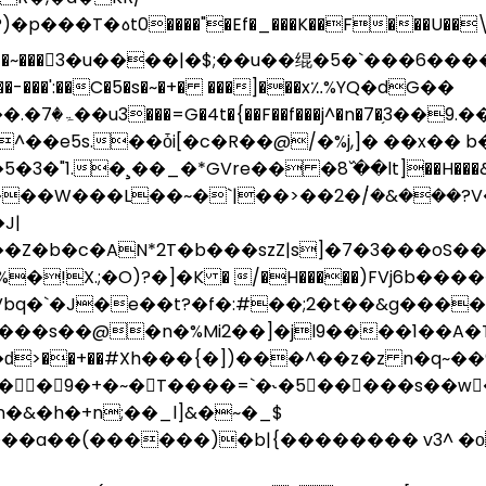
w��]�-�~���3�u����|�$;��u��绲�5�`���
8����-���':��C�5�s�~�+� ���]���x؉%YQ�dG��
��~����
��e5s.��ȱi[�c�R��@/�%j,]� ��x�� 
�3�"1.�¸��_�*GVre�
� �8߰ ��lt]��H��
�W���L��~�`|��>��2�݁/�&���?V� F
J|
b�c�AN*2T�b���szZ|s]�7�3���oS����
Vbq�`�J�e��t?�f�:#��;2�t��&g���
�T��m�׉�*3��f�7���^{������q�����V�T1��2�*U��ك�}8��`L��)5�x�M��*J
>��+��#Xh���{�])���^��z�z n�q~��9
�9�+�~�T����=`�˞�5�����s��wْ�
�&�h�+n;��_l]&�~�_$
a��(������)�b|{�������� v3^ �ο n#