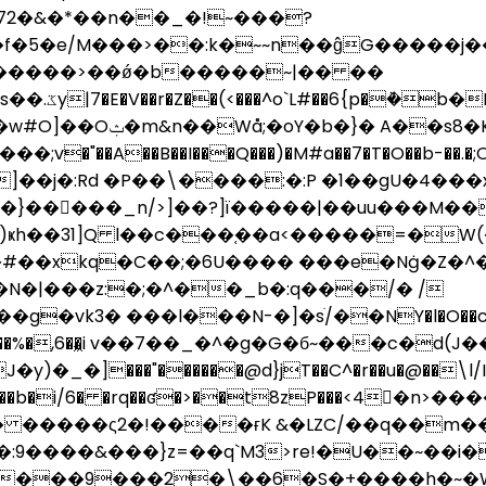
72�&�*��n�
�_�!~���?
�*���)���m�������ߎ���Ww��������ߏ�W���_�����N��������=�sta:��~v�
������>��ǿ�b�����~|�� ��
pf�A^��f噜
��\�V���X�`5���
��A��B��I���Q���)�M#a��7�T�O��b-��.�;O�
j�:Rd �P��\����:�:P �1��gU�4���x
�}��🯗���_n/>]��?]ï�����|��uu���M�
p)ҝh��31]Q l��c���֚��a<�����=�W(
�C��;�6U���� ���e�Nġ�Z�^��}��ρװ@�ѓ�O�M
�vk3� ���l���N-�]�sׂ/��NY�l�O��c��@�
�,6��͖i v��7��_�^�g�G�б~���c�
]���"������@d}jT��C^�r��u�@��\l/I"�����
�����b�i/6� �rq��ʛ�>��t8zP���<4
� �����ς2�!����ғK &�LZC/��q��m�
�:9����&���}z=��q`M3>re!�U��~��i�
9n�t;���9���2�\��6�S�+����h�