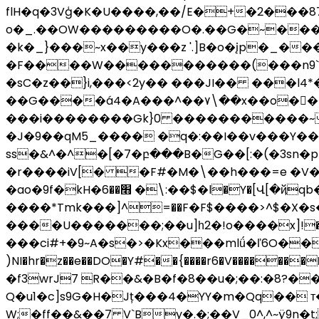
flH�q�3Vģ�K�U����,��/E�+�2���8
o�_.��OW���������O�.��G�~���f�5�e/M���>��:k�~~n��ĝG�����j���
�k�_}���~x��y���z '.]B�o�įp�_�
�F����W�����������(���n9`s��.ػy|7�E�V��r�Z��(<���^o`L#��6{p�ܵ�b�Rl�8N&3~dH1��.w���
�sC�z��}i,���<2y�� ���JI�� ���l4*�w#O]��Oݑ�m&n��Wå;�oY�b�}� A��s8�Kz��
��G����á4�A���^��۷\��x��o��ٰ���;v�"
���i��������Gk}0 �����������~]��
�J�9��qM5_���� �q�:��I��v���Y��
ss�&^�^�[�7�բ���B�G��[:�(�3sn�
�r����iV[� �F#�M�\��h���=e �V�#��xkq
�ao�9f�kH�׫��6 �\:��$�l�Y�[Վ[�ҋqb�N�|���z:�;�^��_b�:q���/� /
����*Tmk���]^=��F�F$����>^$�X�s��g
����U�������;��u]һ2�!o����x]!��%
���ci#+�9~A�s�>�Kx���mlǘ�ľ6O��J�y)�_�
)NI�hr�z��e��DO�Y#��{����r6�V����
�f3wrJ7 R��&�B�f�8��u�;��:�8?�
Q�u1�c]s9G�H�Jț���4�YY�m�Qq�� т
W;�ff��&��7 V`By�.�;��V_0^,^~ÿ