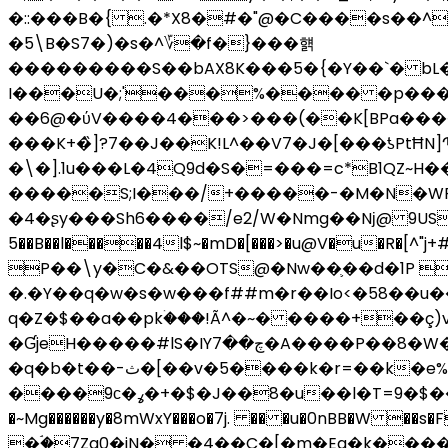
�::���B�{ .�*X8�#�"@�C����s��^
�5\B�S7�)�s�^؆�f�}���햵
���������S��bAX8K���5�{�Y��`� bL�Z�
I���U�;'���%���� �p���Ù
��6@�
���K+�̏]?7��J��K!L^��V7�J�[���ƾPtĦ
�\�].1u���L�4Q9d�S�=���=c*B1QZ
�����S;I���/+�����-�M�N�WP
�4�ʂy���Sh6����/e2/W�Nmg��Nј@ 9US��7�u
5��B��l�����4l$~�mD�[���>�u@V�u�R�[^"j+#�#qS�͛
P��\y�C�&��OTS@�Nw��֛��d�1P ��#�R>��
�.�Y��q�w�s�w���f##m�r��Io<�58��
q�Z�$��a��pkۛ���!Ã^�~� ����+��ç)
�ƓjeH�����#lS�IYچ��7�A
����P��8�W�
�q�b�t��-ث�[��v�5����k�r=��k�e%�\޹h�Ҟ�)9ʂe������M�|�ڌy�镻l��b�Q���^e�VJ+�8�CI�Bn�l?
����9с�ߩ�+�$�J��8�u��l�T=9�$��0��s���<&U��M5q��i�yF�y��׎.��G�X�d�w���\7S�U�˰�P`��' �U�1'�\LA|
�~Mg������y�8mWxY���o�7j. �� �u�0nBB�W 
�ۘ�7Zg0�jN� �4��C�[�m�Ea�k�����