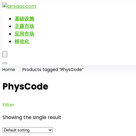
基础设施
主题市场
应用市场
移动化
Home
Products tagged “PhysCode”
PhysCode
Filter
Showing the single result