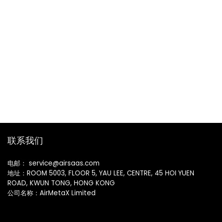
联系我们
电邮： service@airsaas.com
地址：ROOM 5003, FLOOR 5, YAU LEE, CENTRE, 45 HOI YUEN
ROAD, KWUN TONG, HONG KONG
公司名称：AirMetaX Limited