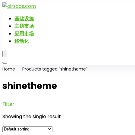
基础设施
主题市场
应用市场
移动化
Home
Products tagged “shinetheme”
shinetheme
Filter
Showing the single result