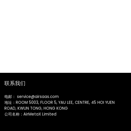
联系我们
电邮： service@airsaas.com
地址：ROOM 5003, FLOOR 5, YAU LEE, CENTRE, 45 HOI YUEN
ROAD, KWUN TONG, HONG KONG
公司名称：AirMetaX Limited