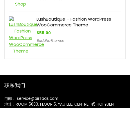
LushBoutique – Fashion WordPress
WooCommerce Theme
$
59.00
BuddhaThemes
联系我们
电邮： service@airsaas.com
地址：ROOM 5003, FLOOR 5, YAU LEE, CENTRE, 45 HOI YUEN
ROAD, KWUN TONG, HONG KONG
公司名称：AirMetaX Limited