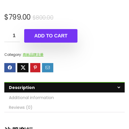
Original
Current
$
799.00
$
800.00
price
price
was:
is:
ADD TO CART
$800.00.
$799.00.
Category:
商标品牌注册
Description
Additional information
Reviews (0)