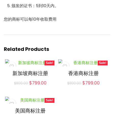
颁发的证书：5到10天内。
您的商标可以每10年收取费用
Related Products
Sale!
Sale!
新加坡商标注册
香港商标注册
Original
Current
Original
Curren
$
799.00
$
799.00
$
800.00
$
800.00
price
price
price
price
was:
is:
was:
is:
$800.00.
$799.00.
$800.00.
$799.0
Sale!
美国商标注册